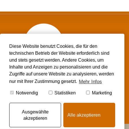
Diese Website benutzt Cookies, die für den
technischen Betrieb der Website erforderlich sind
und stets gesetzt werden. Andere Cookies, um
Thanatopraktiker
Inhalte und Anzeigen zu personalisieren und die
Thomas Thieß
Zugriffe auf unsere Website zu analysieren, werden
Saarbrückner Straße 8
Mehr Infos
06502 Thale
nur mit Ihrer Zustimmung gesetzt.
Tel.: 03947 - 77 29 012
Notwendig
Statistiken
Marketing
Fax: 03947 - 77 27 57
info(at)thanatopraktiker-thomas-thiess.de
Ausgewählte
Alle akzeptieren
Kontakt
Impressum
Datenschutz
akzeptieren